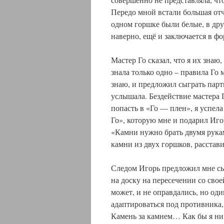
Передо мной встали большая отч
одном горшке были белые, в дру
наверно, ещё и заключается в ф
Мастер Го сказал, что я их знаю,
знала только одно – правила Го 
знаю, и предложил сыграть пар
услышала. Бездействие мастера Г
попасть в «Го — плен», я успел
Го», которую мне и подарил Иго
«Камни нужно брать двумя рукам
камни из двух горшков, расстав
Следом Игорь предложил мне сы
на доску на пересечении со сво
может, и не оправдались, но од
адаптироваться под противника, 
Камень за камнем… Как бы я ни 