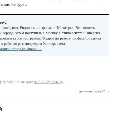
тыдно не будет.
mova
да рождения. Родилась и выросла в Чебоксарах. Всю юность
м городе, затем поступила в Москву в Университет "Синергия".
 третьем курсе программы "Кадровый резерв-профессиональная
 и работаю pr-менеджером Университета.
записи автора izosimova
→
и
. Добавьте в закладки
постоянную ссылку
.
Где нужна логика?
→
й