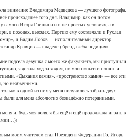
кла внимание Владимира Медведева — лучшего фотографа,
 всё происходящее того дня. Владимир, как он потом
я у самого Игоря Гришина и в не простых условиях, а в
ири, в походах, выездах. Партию ему составляли и Руслан
номир», и Вадим Лобов — исполнительный директор
ександр Кравцов — владелец бренда «Экспедиция».
мне подсела девушка с моего же факультета, мы приступили
туицию, я делала ход за ходом, но мои попытки понять и
тными. «Дыхания камня», «пространство камня» — все эти
и, но необычными.
только в одной из них у меня получилось забрать двух
зы были для меня абсолютно безнадёжно потерянными.
 меня и, будь моя воля, я бы ещё и ещё продолжала играть в
камни…))
первым моим учителем стал Президент Федерации Го, Игорь