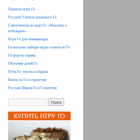
Правила игры Го
Русский Учитель японского Го
Самоучитель по игре Го: «Мыслить и
побеждать»
Игра Го для начинающих
Го-магазин: наборы игры и книги по Го
Го-форум страны
Обучение детей Го
Путь Го: тексты и образы
Книги по Го и стратегии
Русская Школа Го и Стратегии