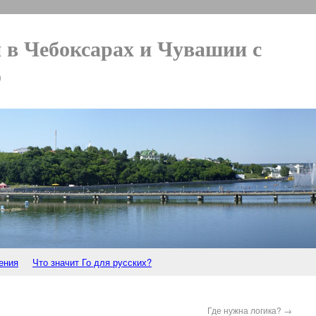
 в Чебоксарах и Чувашии с
о
ения
Что значит Го для русских?
Где нужна логика?
→