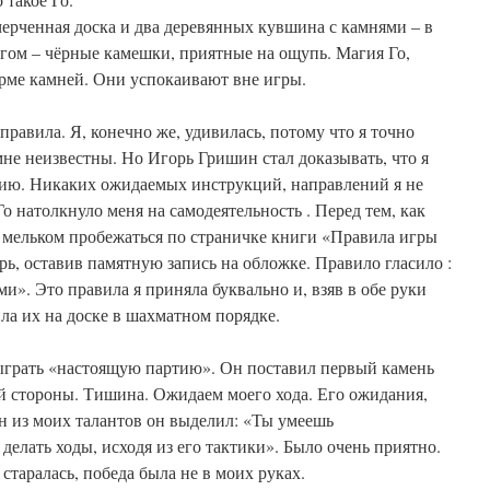
ерченная доска и два деревянных кувшина с камнями – в
гом – чёрные камешки, приятные на ощупь. Магия Го,
орме камней. Они успокаивают вне игры.
 правила. Я, конечно же, удивилась, потому что я точно
мне неизвестны. Но Игорь Гришин стал доказывать, что я
тию. Никаких ожидаемых инструкций, направлений я не
о натолкнуло меня на самодеятельность . Перед тем, как
а мельком пробежаться по страничке книги «Правила игры
рь, оставив памятную запись на обложке. Правило гласило :
и». Это правила я приняла буквально и, взяв в обе руки
ила их на доске в шахматном порядке.
грать «настоящую партию». Он поставил первый камень
ей стороны. Тишина. Ожидаем моего хода. Его ожидания,
ин из моих талантов он выделил: «Ты умеешь
делать ходы, исходя из его тактики». Было очень приятно.
старалась, победа была не в моих руках.