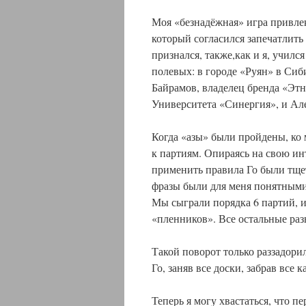
Моя «безнадёжная» игра привле
который согласился запечатлить
признался, также,как и я, училс
полевых: в городе «Руян» в Сиб
Байрамов, владелец бренда «Эт
Университета «Синергия», и Ал
Когда «азы» были пройдены, ко 
к партиям. Опираясь на свою ин
применить правила Го были тще
фразы были для меня понятным
Мы сыграли порядка 6 партий, и 
«пленников». Все остальные ра
Такой поворот только раззадорил
Го, заняв все доски, забрав все 
Теперь я могу хвастаться, что 