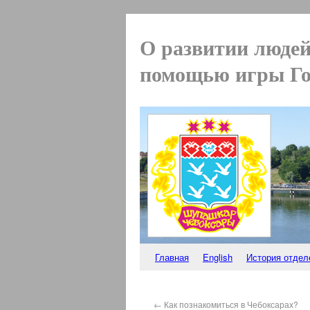
О развитии людей
помощью игры Г
Главная
English
История отдел
←
Как познакомиться в Чебоксарах?