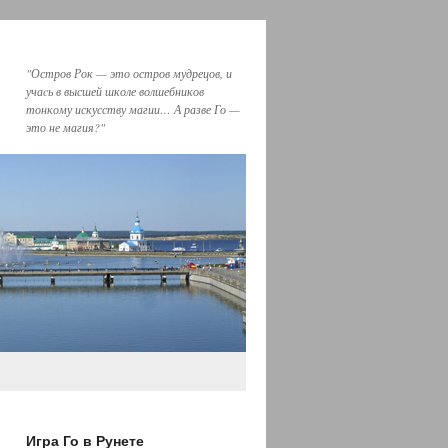
"Остров Рок — это остров мудрецов, и
учаcь в высшей школе волшебников
тонкому искусству магии… А разве Го —
это не магия?"
Игра Го в Рунете