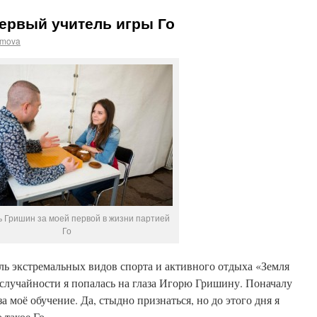
ервый учитель игры Го
imova
ь Гришин за моей первой в жизни партией
Го
ль экстремальных видов спорта и активного отдыха «Земля
случайности я попалась на глаза Игорю Гришину. Поначалу
 за моё обучение. Да, стыдно признаться, но до этого дня я
 такое Го.